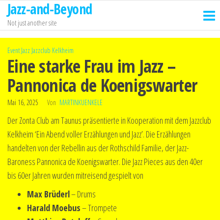
Jazz-and-Beyond
Zum
Inhalt
Not just another site
springen
Event
Jazz
Jazzclub Kelkheim
Eine starke Frau im Jazz –
Pannonica de Koenigswarter
Mai 16, 2025
Von
MARTINKUENKELE
Der Zonta Club am Taunus präsentierte in Kooperation mit dem Jazzclub
Kelkheim ‘Ein Abend voller Erzählungen und Jazz’. Die Erzählungen
handelten von der Rebellin aus der Rothschild Familie, der Jazz-
Baroness Pannonica de Koenigswarter. Die Jazz Pieces aus den 40er
bis 60er Jahren wurden mitreisend gespielt von
Max Brüderl
– Drums
Harald Moebus
– Trompete