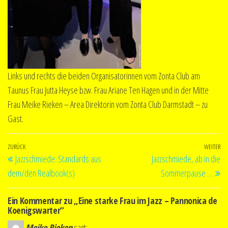
Links und rechts die beiden Organisatorinnen vom Zonta Club am
Taunus Frau Jutta Heyse bzw. Frau Ariane Ten Hagen und in der Mitte
Frau Meike Rieken – Area Direktorin vom Zonta Club Darmstadt – zu
Gast.
Beitragsnavigation
Vorheriger
ZURÜCK
WEITER
Nä
Jazzschmiede: Standards aus
Jazzschmiede, ab in die
Beitrag
Be
dem/den Realbook(s)
Sommerpause …
Ein Kommentar zu „Eine starke Frau im Jazz – Pannonica de
Koenigswarter“
Meike Rieken
sagt: