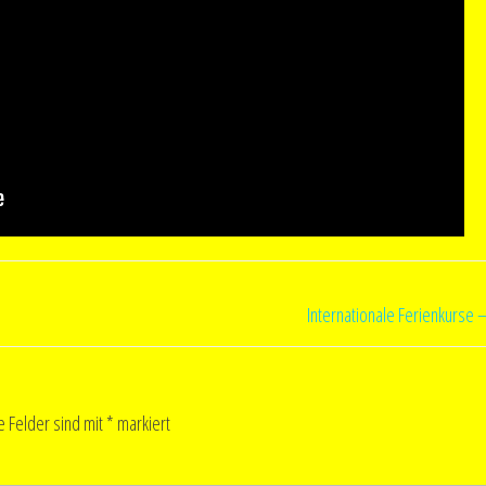
Internationale Ferienkurse 
e Felder sind mit
*
markiert