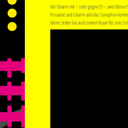
Die Gitarre mit – oder gegen (?) – zwei Bläse
Posaune und Gitarre und das Saxophon kommt v
Ideen. Jeder hat auch seinen Raum für sein So