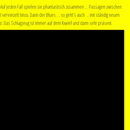
r? Auf jeden Fall spielen sie phantastisch zusammen … Passagen zwischen
ereinzelt hinzu. Dann der Blues … so geht’s auch … mit ständig neuen
lo. Das Schlagzeug ist immer auf dem Kiwief und dann sehr präsent.