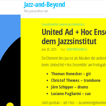
Jazz-and-Beyond
Zum
Inhalt
Not just another site
springen
Gewölbekeller unterm Jazzinstitut
Jazz
United Ad + Hoc En
dem Jazzsinstitut
Juni 20, 2025
Von
MARTINKUENKELE
Ein Element des Jazz ist als Musiker die ande
beim ‚United Ad + Hoc Ensemble‘ am Freitagabe
Thomas Honecker – git
Christof Thewes – trombone
Jörn Schipper – drums
Luciano Pagliarini – sax
sind spontan – ad + hoc – zusammengekommen u