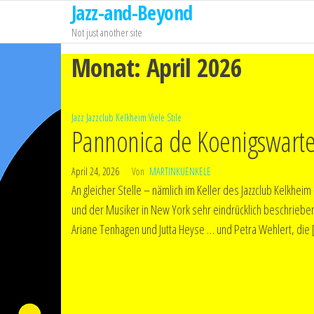
Jazz-and-Beyond
Zum
Inhalt
Not just another site
springen
Monat:
April 2026
Jazz
Jazzclub Kelkheim
Viele Stile
Pannonica de Koenigswarter
April 24, 2026
Von
MARTINKUENKELE
An gleicher Stelle – nämlich im Keller des Jazzclub Kelkhei
und der Musiker in New York sehr eindrücklich beschriebe
Ariane Tenhagen und Jutta Heyse … und Petra Wehlert, die 