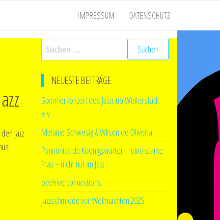
IMPRESSUM
DATENSCHUTZ
Suchen
nach:
NEUESTE BEITRÄGE
Jazz
Sommerkonzert des Jazzclub Weiterstadt
e.V.
Melanie Schwesig & Wilson de Oliveira
 den Jazz
nus
Pannonica de Koenigswarter – eine starke
Frau – nicht nur im Jazz
beehive connections
Jazzschmiede vor Weihnachten 2025