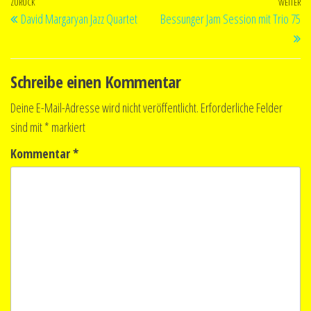
Beitragsnavigation
Vorheriger
ZURÜCK
WEITER
Nä
David Margaryan Jazz Quartet
Bessunger Jam Session mit Trio 75
Beitrag
Be
Schreibe einen Kommentar
Deine E-Mail-Adresse wird nicht veröffentlicht.
Erforderliche Felder
sind mit
*
markiert
Kommentar
*