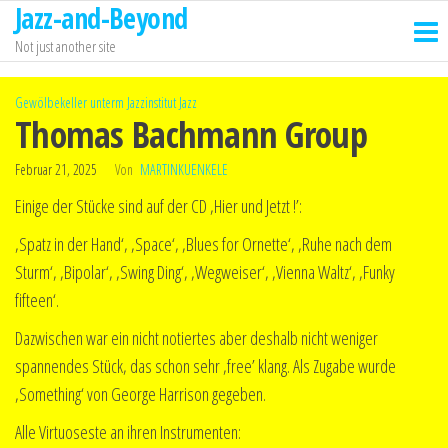
Jazz-and-Beyond
Zum
Inhalt
Not just another site
springen
Gewölbekeller unterm Jazzinstitut
Jazz
Thomas Bachmann Group
Februar 21, 2025
Von
MARTINKUENKELE
Einige der Stücke sind auf der CD ‚Hier und Jetzt !’:
‚Spatz in der Hand‘, ‚Space‘, ‚Blues for Ornette‘, ‚Ruhe nach dem
Sturm‘, ‚Bipolar‘, ‚Swing Ding‘, ‚Wegweiser‘, ‚Vienna Waltz‘, ‚Funky
fifteen‘.
Dazwischen war ein nicht notiertes aber deshalb nicht weniger
spannendes Stück, das schon sehr ‚free’ klang. Als Zugabe wurde
‚Something‘ von George Harrison gegeben.
Alle Virtuoseste an ihren Instrumenten: