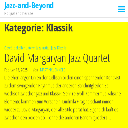
Jazz-and-Beyond
Zum
Inhalt
Not just another site
springen
Kategorie:
Klassik
Gewölbekeller unterm Jazzinstitut
Jazz
Klassik
David Margaryan Jazz Quartet
Februar 15, 2025
Von
MARTINKUENKELE
Die eher langen Linien der Cellistin bilden einen spannenden Kontrast
zu dem swingenden Rhythmus der anderen Bandmitglieder. Es
wechselt zwischen Jazz und Klassik. Sehr reizvoll. Kammermusikalische
Elemente kommen zum Vorschein. Luidmila Firagina schaut immer
wieder zu David Margaryan, der alle Stile parat hat. Eigentlich läuft es
zwischen den beiden ab – ohne die anderen Bandmitglieder […]