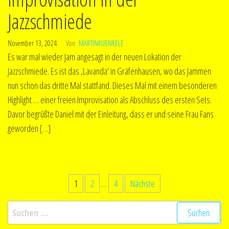
Jazzschmiede
November 13, 2024
Von
MARTINKUENKELE
Es war mal wieder Jam angesagt in der neuen Lokation der
Jazzschmiede. Es ist das ‚Lavanda‘ in Gräfenhausen, wo das Jammen
nun schon das dritte Mal stattfand. Dieses Mal mit einem besonderen
Highlight … einer freien Improvisation als Abschluss des ersten Sets.
Davor begrüßte Daniel mit der Einleitung, dass er und seine Frau Fans
geworden […]
Seitennummerierung
1
2
…
4
Nächste
der
Suchen
Beiträge
nach: