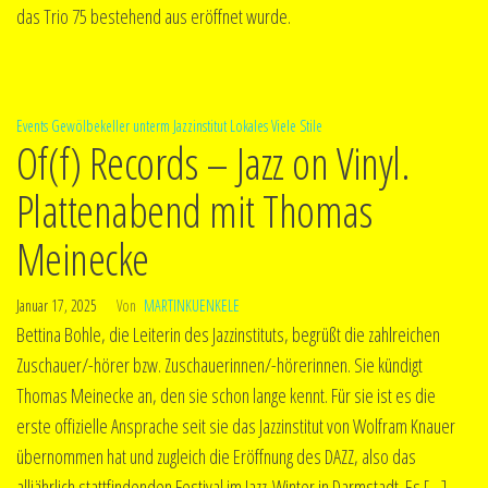
das Trio 75 bestehend aus eröffnet wurde.
Events
Gewölbekeller unterm Jazzinstitut
Lokales
Viele Stile
Of(f) Records – Jazz on Vinyl.
Plattenabend mit Thomas
Meinecke
Januar 17, 2025
Von
MARTINKUENKELE
Bettina Bohle, die Leiterin des Jazzinstituts, begrüßt die zahlreichen
Zuschauer/-hörer bzw. Zuschauerinnen/-hörerinnen. Sie kündigt
Thomas Meinecke an, den sie schon lange kennt. Für sie ist es die
erste offizielle Ansprache seit sie das Jazzinstitut von Wolfram Knauer
übernommen hat und zugleich die Eröffnung des DAZZ, also das
alljährlich stattfindenden Festival im Jazz-Winter in Darmstadt. Es […]