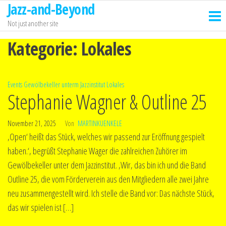
Jazz-and-Beyond
Zum
Inhalt
Not just another site
springen
Kategorie:
Lokales
Events
Gewölbekeller unterm Jazzinstitut
Lokales
Stephanie Wagner & Outline 25
November 21, 2025
Von
MARTINKUENKELE
‚Open‘ heißt das Stück, welches wir passend zur Eröffnung gespielt
haben.‘, begrüßt Stephanie Wager die zahlreichen Zuhörer im
Gewölbekeller unter dem Jazzinstitut. ‚Wir, das bin ich und die Band
Outline 25, die vom Förderverein aus den Mitgliedern alle zwei Jahre
neu zusammengestellt wird. Ich stelle die Band vor: Das nächste Stück,
das wir spielen ist […]