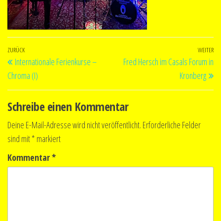
Beitragsnavigation
Vorheriger
ZURÜCK
WEITER
Nä
Internationale Ferienkurse –
Fred Hersch im Casals Forum in
Beitrag
Be
Chroma (I)
Kronberg
Schreibe einen Kommentar
Deine E-Mail-Adresse wird nicht veröffentlicht.
Erforderliche Felder
sind mit
*
markiert
Kommentar
*