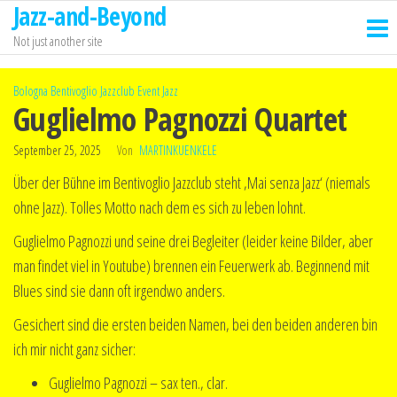
Jazz-and-Beyond
Zum
Inhalt
Not just another site
springen
Bologna Bentivoglio Jazzclub
Event
Jazz
Guglielmo Pagnozzi Quartet
September 25, 2025
Von
MARTINKUENKELE
Über der Bühne im Bentivoglio Jazzclub steht ‚Mai senza Jazz‘ (niemals
ohne Jazz). Tolles Motto nach dem es sich zu leben lohnt.
Guglielmo Pagnozzi und seine drei Begleiter (leider keine Bilder, aber
man findet viel in Youtube) brennen ein Feuerwerk ab. Beginnend mit
Blues sind sie dann oft irgendwo anders.
Gesichert sind die ersten beiden Namen, bei den beiden anderen bin
ich mir nicht ganz sicher:
Guglielmo Pagnozzi – sax ten., clar.