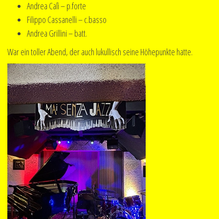
Andrea Calì – p.forte
Filippo Cassanelli – c.basso
Andrea Grillini – batt.
War ein toller Abend, der auch lukullisch seine Höhepunkte hatte.