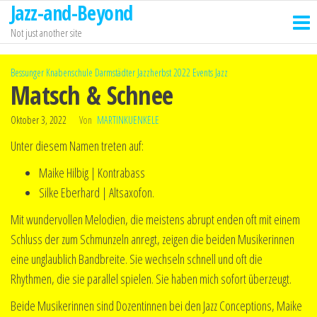
Jazz-and-Beyond
Zum
Inhalt
Not just another site
springen
Bessunger Knabenschule
Darmstädter Jazzherbst 2022
Events
Jazz
Matsch & Schnee
Oktober 3, 2022
Von
MARTINKUENKELE
Unter diesem Namen treten auf:
Maike Hilbig | Kontrabass
Silke Eberhard | Altsaxofon.
Mit wundervollen Melodien, die meistens abrupt enden oft mit einem
Schluss der zum Schmunzeln anregt, zeigen die beiden Musikerinnen
eine unglaublich Bandbreite. Sie wechseln schnell und oft die
Rhythmen, die sie parallel spielen. Sie haben mich sofort überzeugt.
Beide Musikerinnen sind Dozentinnen bei den Jazz Conceptions, Maike