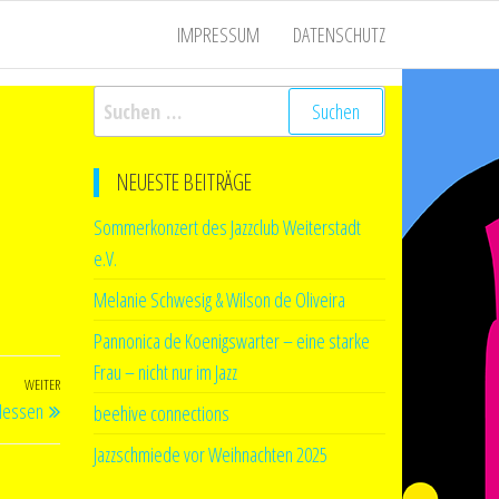
IMPRESSUM
DATENSCHUTZ
Suchen
nach:
NEUESTE BEITRÄGE
Sommerkonzert des Jazzclub Weiterstadt
e.V.
Melanie Schwesig & Wilson de Oliveira
Pannonica de Koenigswarter – eine starke
Frau – nicht nur im Jazz
WEITER
Nächster
Hessen
beehive connections
Beitrag
Jazzschmiede vor Weihnachten 2025