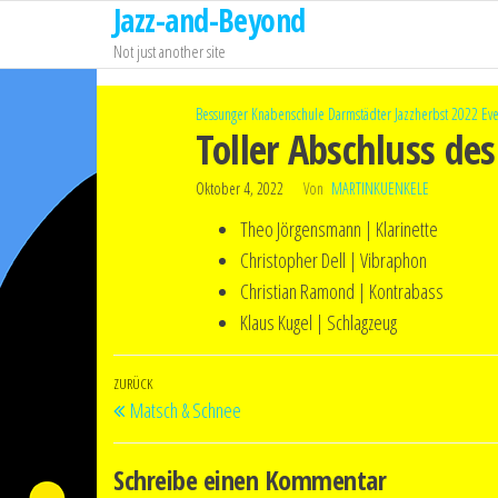
Jazz-and-Beyond
Zum
Inhalt
Not just another site
springen
Bessunger Knabenschule
Darmstädter Jazzherbst 2022
Eve
Toller Abschluss de
Oktober 4, 2022
Von
MARTINKUENKELE
Theo Jörgensmann | Klarinette
Christopher Dell | Vibraphon
Christian Ramond | Kontrabass
Klaus Kugel | Schlagzeug
Beitragsnavigation
Vorheriger
ZURÜCK
Matsch & Schnee
Beitrag
Schreibe einen Kommentar